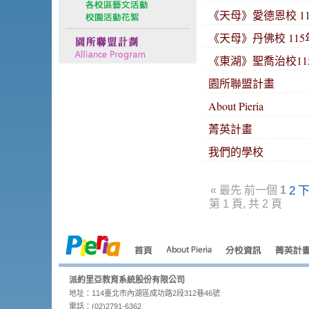
《天母》愛德恩校 11
《天母》丹佛校 115
《東湖》聖喬治校115
園所聯盟計畫
About Pieria
菁英計畫
我們的學校
2
«
最先
前一個
1
第 1 頁, 共 2 頁
派約里亞教育系統股份有限公司
地址：114臺北市內湖區成功路2段312巷46號
電話：(02)2791-6362