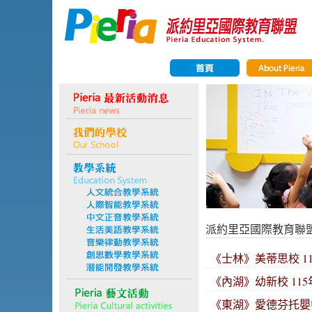
派約里亞國際教育聯
《士林》美蒂思校 11
《內湖》幼新校 115
《東湖》愛德芬托嬰中