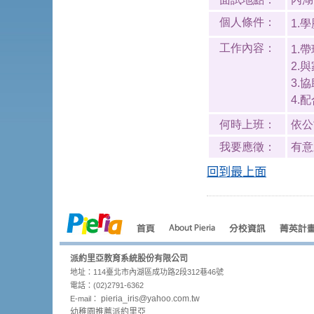
個人條件：
1.
工作內容：
1.
2.
3.
4.
何時上班：
依公
我要應徵：
有意
回到最上面
派約里亞教育系統股份有限公司
地址：114臺北市內湖區成功路2段312巷46號
電話：(02)2791-6362
pieria_
iris@yahoo.com.tw
E-mail：
幼稚園推薦派約里亞