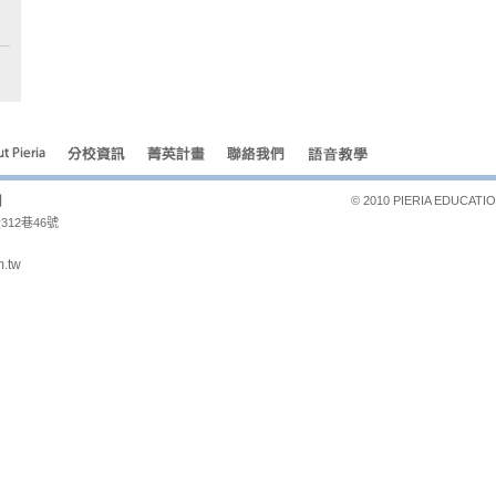
司
© 2010 PIERIA EDUCATION
12巷46號
m.tw