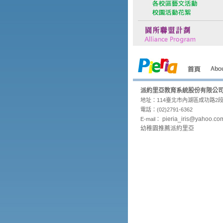
派約里亞教育系統股份有限公
地址：114臺北市內湖區成功路2段3
電話：(02)2791-6362
pieria_
iris@yahoo.co
E-mail：
幼稚園推薦派約里亞